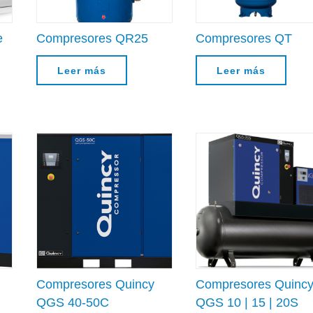
e
Compresores QR25
Compresores QT
Leer más
Leer más
Compresores Quincy
Compresores Quinc
QGS 40-50C
QGS 10 | 15 | 20S