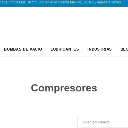
 Compressor. Distribuidor en el occidente México, Jalisco y Aguascalientes.
Skip
BOMBAS DE VACÍO
LUBRICANTES
INDUSTRIAS
BL
to
content
Compresores