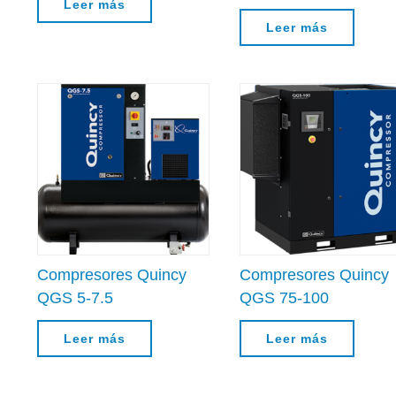
Leer más
Leer más
Compresores Quincy
Compresores Quincy
QGS 5-7.5
QGS 75-100
Leer más
Leer más