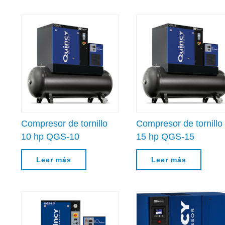
Compresor de tornillo
Compresor de tornillo
10 hp QGS-10
15 hp QGS-15
Leer más
Leer más