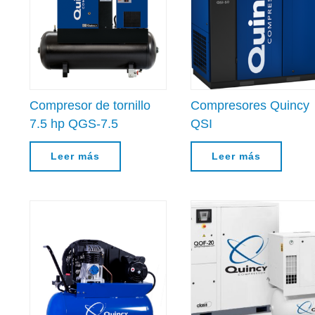
Compresor de tornillo
Compresores Quincy
7.5 hp QGS-7.5
QSI
Leer más
Leer más