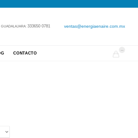
333650 0781
ventas@energiaenaire.com.mx
GUADALAJARA:
...
OG
CONTACTO
