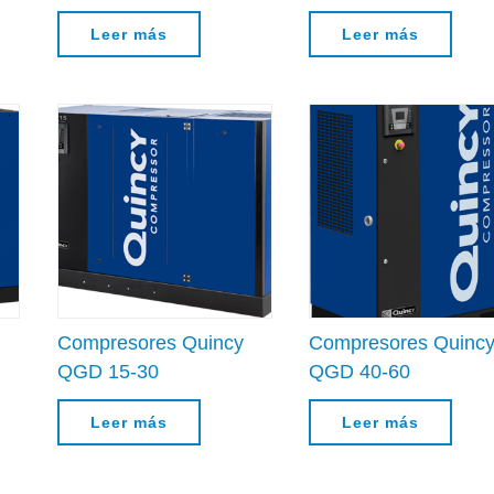
Leer más
Leer más
Compresores Quincy
Compresores Quinc
QGD 15-30
QGD 40-60
Leer más
Leer más