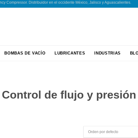
 Compressor. Distribuidor en el occidente México, Jalisco y Aguascalientes.
Skip
BOMBAS DE VACÍO
LUBRICANTES
INDUSTRIAS
BL
to
content
Control de flujo y presión