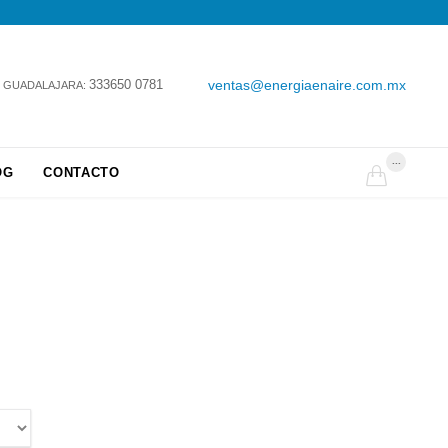
333650 0781
ventas@energiaenaire.com.mx
GUADALAJARA:
...
OG
CONTACTO
