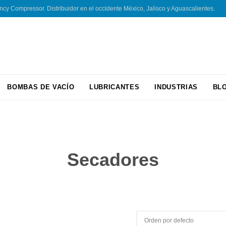
 Compressor. Distribuidor en el occidente México, Jalisco y Aguascalientes.
Skip
BOMBAS DE VACÍO
LUBRICANTES
INDUSTRIAS
BL
to
content
Secadores