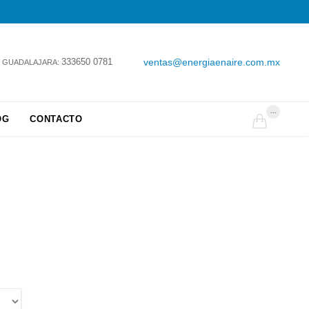
333650 0781
ventas@energiaenaire.com.mx
GUADALAJARA:
...
OG
CONTACTO
