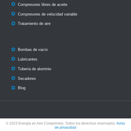

Compresores libres de aceite

Compresores de velocidad variable

Tratamiento de aire

Bombas de vacío

Lubricantes

Tubería de aluminio

Secadores

Blog
© 2023 Energía en Aire Comprimido. Todos los derechos reservados.
Aviso
de privacidad