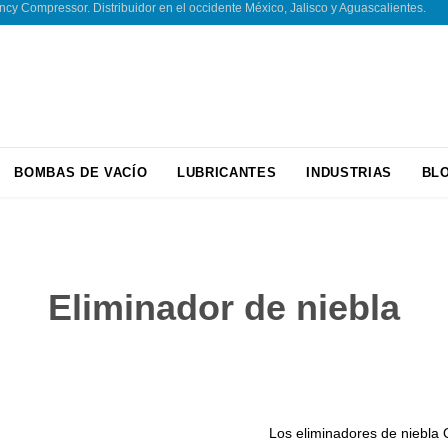
 Compressor. Distribuidor en el occidente México, Jalisco y Aguascalientes.
Skip
BOMBAS DE VACÍO
LUBRICANTES
INDUSTRIAS
BL
to
content
Eliminador de niebla
Los eliminadores de niebla Q