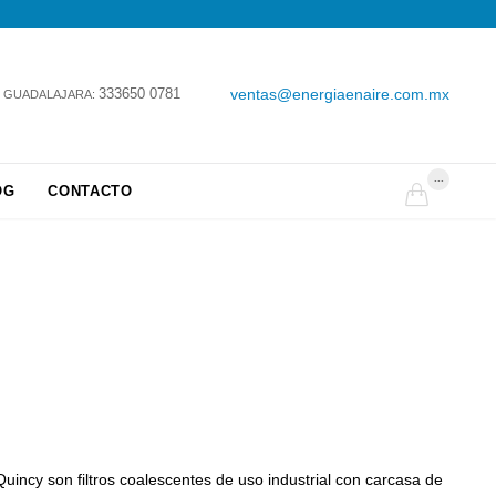
333650 0781
ventas@energiaenaire.com.mx
GUADALAJARA:
...
OG
CONTACTO

uincy son filtros coalescentes de uso industrial con carcasa de