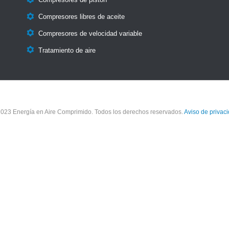
Compresores de pistón

Compresores libres de aceite

Compresores de velocidad variable

Tratamiento de aire
023 Energía en Aire Comprimido. Todos los derechos reservados.
Aviso de privac