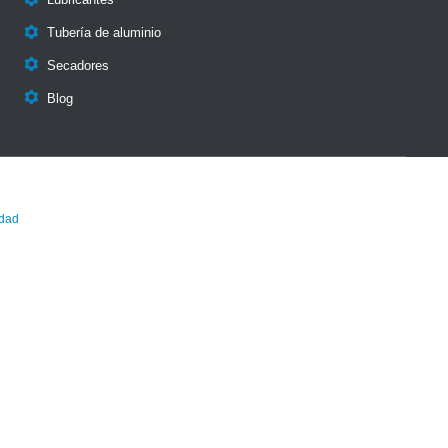
Lubricantes

Tubería de aluminio

Secadores

Blog
idad