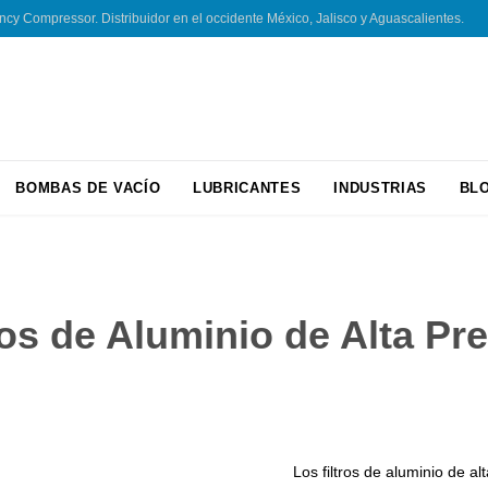
 Compressor. Distribuidor en el occidente México, Jalisco y Aguascalientes.
Skip
BOMBAS DE VACÍO
LUBRICANTES
INDUSTRIAS
BL
to
content
ros de Aluminio de Alta Pr
Los filtros de aluminio de 