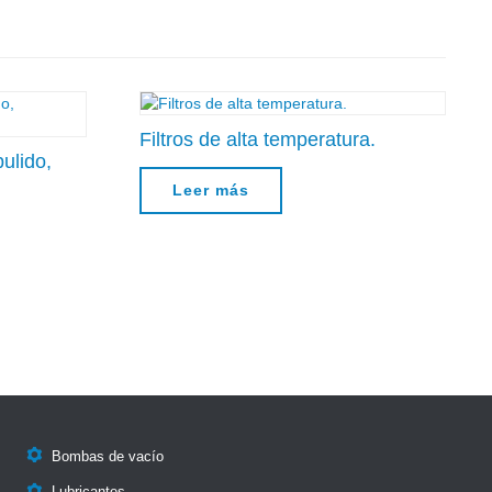
Filtros de alta temperatura.
pulido,
Leer más

Bombas de vacío
