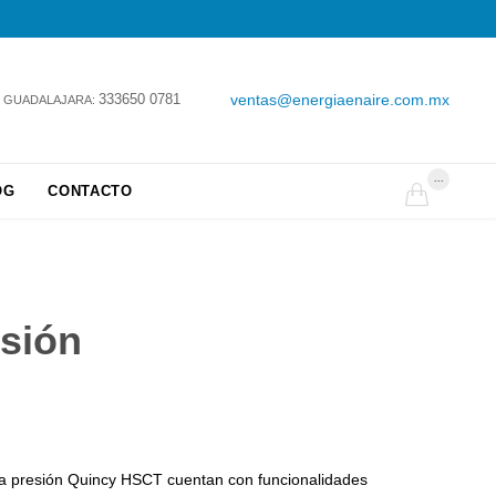
333650 0781
ventas@energiaenaire.com.mx
GUADALAJARA:
...
OG
CONTACTO

esión
alta presión Quincy HSCT cuentan con funcionalidades