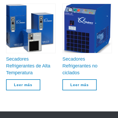
Secadores
Secadores
Refrigerantes de Alta
Refrigerantes no
Temperatura
ciclados
Leer más
Leer más