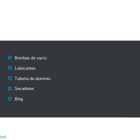

Bombas de vacío

Lubricantes

Tubería de aluminio

Secadores

Blog
idad