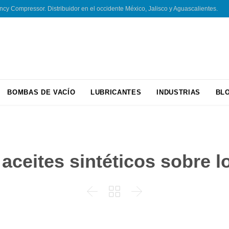
 Compressor. Distribuidor en el occidente México, Jalisco y Aguascalientes.
Skip
BOMBAS DE VACÍO
LUBRICANTES
INDUSTRIAS
BL
to
content
 aceites sintéticos sobre l


