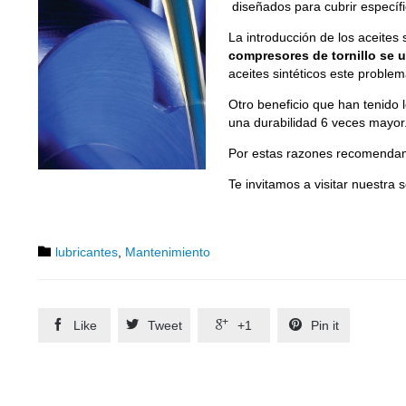
diseñados para cubrir específi
La introducción de los aceites 
compresores de tornillo se 
aceites sintéticos este proble
Otro beneficio que han tenido l
una durabilidad 6 veces mayor
Por estas razones recomendamos
Te invitamos a visitar nuestra
Category

lubricantes
,
Mantenimiento




Like
Tweet
+1
Pin it