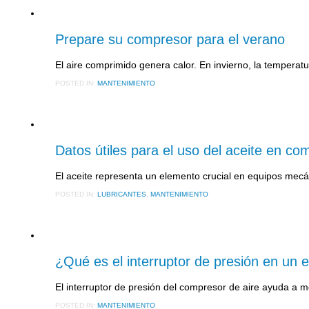
12 MAYO, 2017
Prepare su compresor para el verano
El aire comprimido genera calor. En invierno, la temperat
POSTED IN:
MANTENIMIENTO
8 MAYO, 2017
Datos útiles para el uso del aceite en co
El aceite representa un elemento crucial en equipos mecán
POSTED IN:
LUBRICANTES
,
MANTENIMIENTO
15 NOVIEMBRE, 2016
¿Qué es el interruptor de presión en un 
El interruptor de presión del compresor de aire ayuda a 
POSTED IN:
MANTENIMIENTO