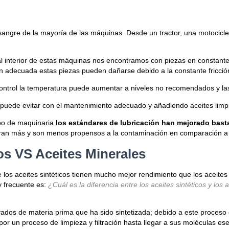
sangre de la mayoría de las máquinas. Desde un tractor, una motocicle
al interior de estas máquinas nos encontramos con piezas en constante
ión adecuada estas piezas pueden dañarse debido a la constante fricció
control la temperatura puede aumentar a niveles no recomendados y las
puede evitar con el mantenimiento adecuado y añadiendo aceites limpi
ipo de maquinaria
los estándares de lubricación han mejorado basta
uran más y son menos propensos a la contaminación en comparación a o
cos VS Aceites Minerales
los aceites sintéticos tienen mucho mejor rendimiento que los aceit
 frecuente es:
¿Cuál es la diferencia entre los aceites sintéticos y lo
ivados de materia prima que ha sido sintetizada; debido a este proces
or un proceso de limpieza y filtración hasta llegar a sus moléculas ese