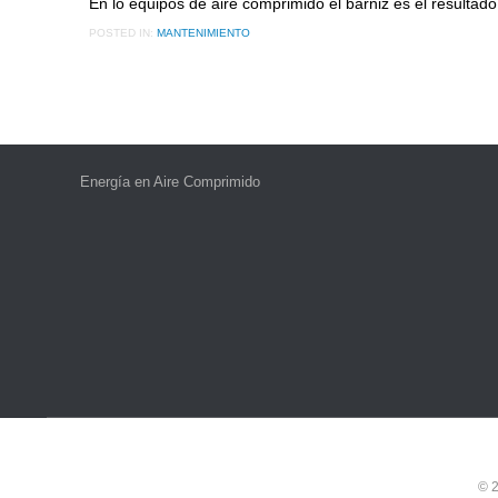
En lo equipos de aire comprimido el barniz es el resulta
POSTED IN:
MANTENIMIENTO
Energía en Aire Comprimido
© 2