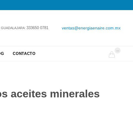
333650 0781
ventas@energiaenaire.com.mx
GUADALAJARA:
...
OG
CONTACTO

os aceites minerales