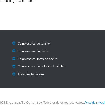
do de la degradación de…

Compresores de tornillo

Compresores de pistón

Compresores libres de aceite

Compresores de velocidad variable

Tratamiento de aire
023 Energía en Aire Comprimido. Todos los derechos reservados.
Aviso de privac