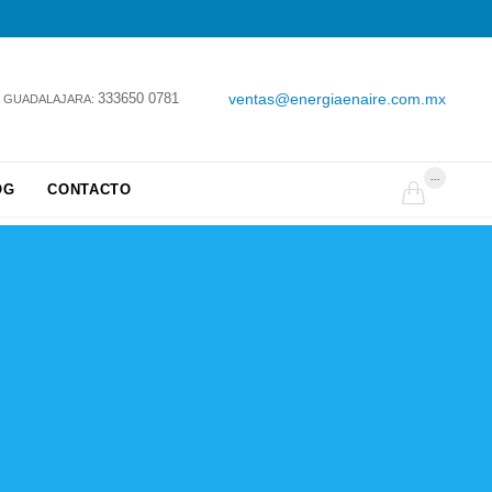
333650 0781
ventas@energiaenaire.com.mx
GUADALAJARA:
...
OG
CONTACTO
