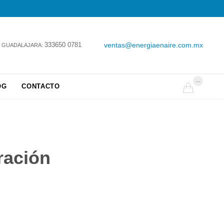
333650 0781
ventas@energiaenaire.com.mx
GUADALAJARA:
...
OG
CONTACTO

ración