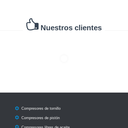

Nuestros clientes

Compresores de tornillo

Compresores de pistón

Compresores libres de aceite