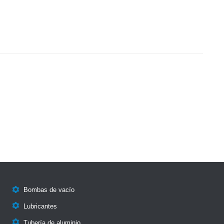

Bombas de vacío

Lubricantes

Tubería de aluminio