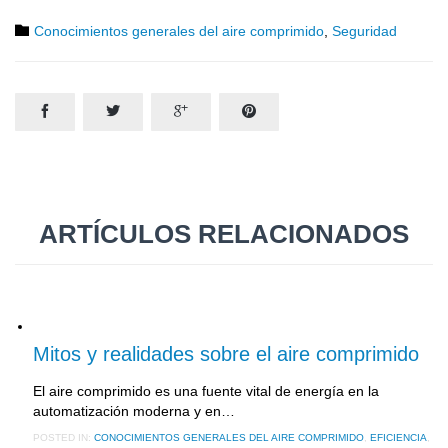
Category

Conocimientos generales del aire comprimido
,
Seguridad




ARTÍCULOS RELACIONADOS
3 noviembre, 2016
Mitos y realidades sobre el aire comprimido
El aire comprimido es una fuente vital de energía en la
automatización moderna y en…
POSTED IN:
CONOCIMIENTOS GENERALES DEL AIRE COMPRIMIDO
,
EFICIENCIA
,