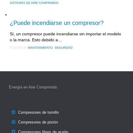
SISTEMAS DE AIRE COMPRIMIDO
21 julio, 2016
¿Puede incendiarse un compresor?
Sí, un compresor puede incendiarse sin importar el modelo
o la marca. Esto debido a…
POSTED IN:
MANTENIMIENTO
,
SEGURIDAD
Energía en Aire Comprimido

Compresores de tornillo

Compresores de pistón

Compresores libres de aceite