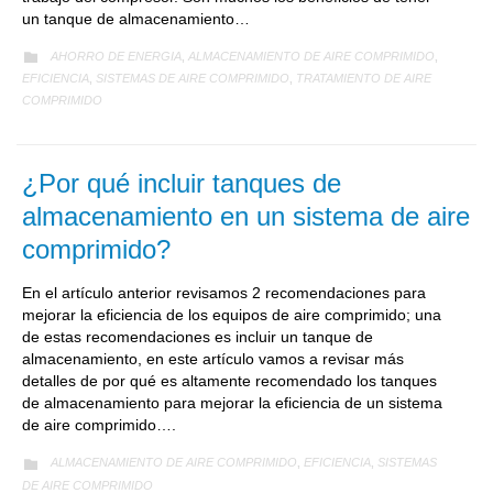
un tanque de almacenamiento…
CATEGORY
AHORRO DE ENERGIA
ALMACENAMIENTO DE AIRE COMPRIMIDO

,
,
EFICIENCIA
SISTEMAS DE AIRE COMPRIMIDO
TRATAMIENTO DE AIRE
,
,
COMPRIMIDO
¿Por qué incluir tanques de
almacenamiento en un sistema de aire
comprimido?
En el artículo anterior revisamos 2 recomendaciones para
mejorar la eficiencia de los equipos de aire comprimido; una
de estas recomendaciones es incluir un tanque de
almacenamiento, en este artículo vamos a revisar más
detalles de por qué es altamente recomendado los tanques
de almacenamiento para mejorar la eficiencia de un sistema
de aire comprimido….
CATEGORY
ALMACENAMIENTO DE AIRE COMPRIMIDO
EFICIENCIA
SISTEMAS

,
,
DE AIRE COMPRIMIDO