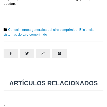
quedan.
Category

Conocimientos generales del aire comprimido
,
Eficiencia
,
sistemas de aire comprimido




ARTÍCULOS RELACIONADOS
11 abril, 2019