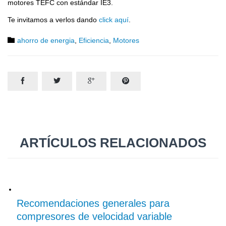
motores TEFC con estándar IE3.
Te invitamos a verlos dando
click aquí
.
Category

ahorro de energia
,
Eficiencia
,
Motores




ARTÍCULOS RELACIONADOS
11 abril, 2019
Recomendaciones generales para
compresores de velocidad variable